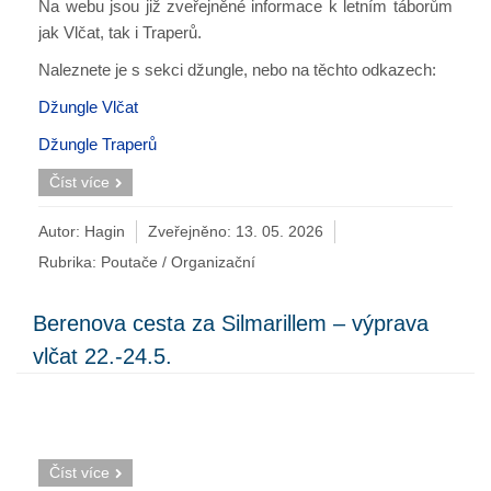
Na webu jsou již zveřejněné informace k letním táborům
jak Vlčat, tak i Traperů.
Naleznete je s sekci džungle, nebo na těchto odkazech:
Džungle Vlčat
Džungle Traperů
Číst více
Autor: Hagin
Zveřejněno:
13. 05. 2026
Rubrika:
Poutače / Organizační
Berenova cesta za Silmarillem – výprava
vlčat 22.-24.5.
Číst více