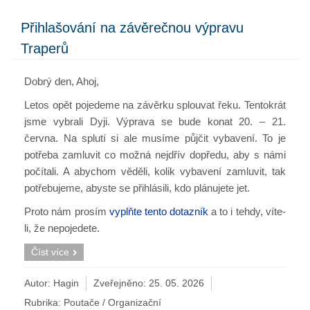
Přihlašování na závěrečnou výpravu
Traperů
Dobrý den, Ahoj,
Letos opět pojedeme na závěrku splouvat řeku. Tentokrát
jsme vybrali Dyji. Výprava se bude konat 20. – 21.
června. Na splutí si ale musíme půjčit vybavení. To je
potřeba zamluvit co možná nejdřív dopředu, aby s námi
počítali. A abychom věděli, kolik vybavení zamluvit, tak
potřebujeme, abyste se přihlásili, kdo plánujete jet.
Proto nám prosím
vyplňte tento dotazník
a to i tehdy, víte-
li, že nepojedete.
Číst více
Autor: Hagin
Zveřejněno:
25. 05. 2026
Rubrika:
Poutače / Organizační