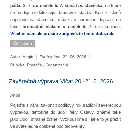
pátku 3. 7. do neděle 5. 7. koná tzv. stavěčka
, na které
se budují nejdůležitější táborové stavby. Kdo z členů
nepojede na stavěčku, může se normálně dopravit na
tábor
hromadně vlakem v neděli 5. 7.
se skupinou.
Všichni nám ale prosím zodpovězte tento dotazník
.
Číst více
Autor: Hagin
Zveřejněno:
22. 06. 2026
Rubrika:
Poutače / Organizační
Závěrečná výprava Vlčat 20.-21.6. 2026
Ahoj!
Pojeďte s námi zakončit oddílový rok tradiční závěrečnou
výpravou, tentokrát do údolí řeky Oslavy, známé také
jako Údolí strašné žízně. Vyzkoušíme si, jaké to je přežít
ve světě jedné oblíbené počítačové hry.