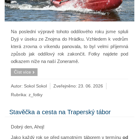
Na poslední výpravě tohoto oddílového roku jsme spluli
Dyji v úseku ze Znojma do Hrádku. Vzhledem k vedrům
která zrovna o víkendu panovala, to byl velmi příjemná
způsob jak oddílový rok zakončit. Fotky najdete pod
odkazem níže na naší Zoneramě.
Číst více
Autor: Sokol Sokol
Zveřejněno:
23. 06. 2026
Rubrika:
z_fotky
Stavěčka a cesta na Traperský tábor
Dobrý den, Ahoj!
Jako každý rok se před samotným táborem v termínu
od