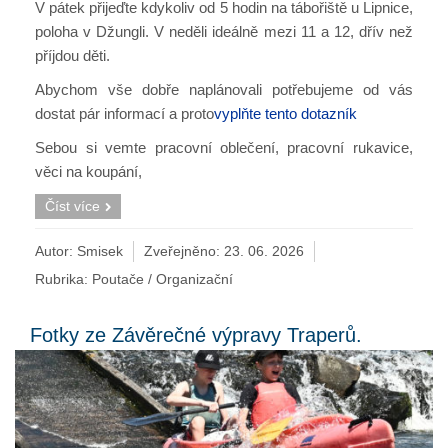
V pátek přijeďte kdykoliv od 5 hodin na tábořiště u Lipnice,
poloha v Džungli. V neděli ideálně mezi 11 a 12, dřív než
příjdou děti.
Abychom vše dobře naplánovali potřebujeme od vás
dostat pár informací a proto
vyplňte tento dotazník
Sebou si vemte pracovní oblečení, pracovní rukavice,
věci na koupání,
Číst více
Autor: Smisek
Zveřejněno:
23. 06. 2026
Rubrika:
Poutače / Organizační
Fotky ze Závěrečné výpravy Traperů.