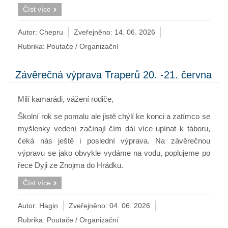
Číst více
Autor: Chepru
Zveřejněno:
14. 06. 2026
Rubrika:
Poutače / Organizační
Závěrečná výprava Traperů 20. -21. června
Milí kamarádi, vážení rodiče,
Školní rok se pomalu ale jistě chýlí ke konci a zatímco se
myšlenky vedení začínají čím dál více upínat k táboru,
čeká nás ještě i poslední výprava. Na závěrečnou
výpravu se jako obvykle vydáme na vodu, poplujeme po
řece Dyji ze Znojma do Hrádku.
Číst více
Autor: Hagin
Zveřejněno:
04. 06. 2026
Rubrika:
Poutače / Organizační