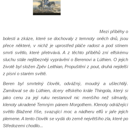
Mezi příběhy o
bolesti a zkáze, které se dochovaly z temnoty oněch dnů, jsou
přece některé,
v nichž je uprostřed pláče radost a pod stínem
smrti světlo, které přetrvává. A z těchto příběhů zní elfskému
sluchu stále nejlíbezněji vyprávění o Berenovi a Lúthien. O jejich
životě byl složen Zpěv Leithian, Propuštění z pout, druhá nejdelší
z písní o starém světě.
Beren byl smrtelný člověk, odvážný, moudrý a ušlechtilý.
Zamiloval se do Lúthien, dcery elfského krále Thingola, který si
jako cenu za její ruku nestanovil nic menšího než silmarily,
klenoty ukradené Temným pánem Morgothem. Klenoty odrážející
světlo Blažené říše, svazující moc a nádheru elfů v jaře jejich
plemene. A tento člověk se vydá do země největšího zla, které po
Středozemi chodilo...