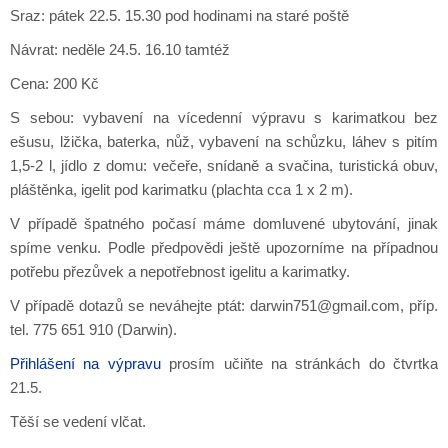
Sraz: pátek 22.5. 15.30 pod hodinami na staré poště
Návrat: neděle 24.5. 16.10 tamtéž
Cena: 200 Kč
S sebou: vybavení na vícedenní výpravu s karimatkou bez
ešusu, lžička, baterka, nůž, vybavení na schůzku, láhev s pitím
1,5-2 l, jídlo z domu: večeře, snídaně a svačina, turistická obuv,
pláštěnka, igelit pod karimatku (plachta cca 1 x 2 m).
V případě špatného počasí máme domluvené ubytování, jinak
spíme venku. Podle předpovědi ještě upozorníme na případnou
potřebu přezůvek a nepotřebnost igelitu a karimatky.
V případě dotazů se neváhejte ptát: darwin751@gmail.com, příp.
tel. 775 651 910 (Darwin).
Přihlášení na výpravu
prosím učiňte na stránkách do čtvrtka
21.5.
Těší se vedení vlčat.