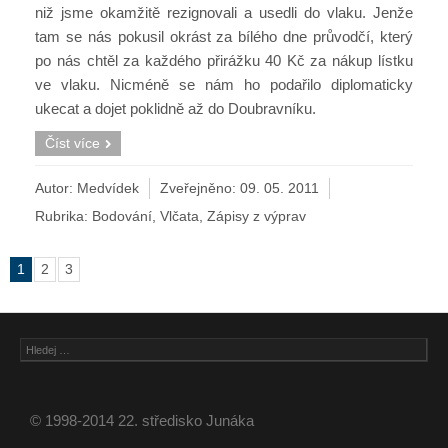
niž jsme okamžitě rezignovali a usedli do vlaku. Jenže
tam se nás pokusil okrást za bílého dne průvodčí, který
po nás chtěl za každého přirážku 40 Kč za nákup lístku
ve vlaku. Nicméně se nám ho podařilo diplomaticky
ukecat a dojet poklidně až do Doubravníku.
Číst více
Autor: Medvídek
Zveřejněno:
09. 05. 2011
Rubrika:
Bodování
,
Vlčata
,
Zápisy z výprav
1
2
3
© 1998-2014 22. středisko Junáka