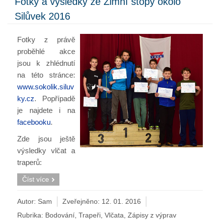
Fotky a výsledky ze Zimní stopy okolo
Silůvek 2016
Fotky z právě
proběhlé akce
jsou k zhlédnutí
na této stránce:
www.sokolik.siluv
ky.cz
. Popřípadě
je najdete i na
facebooku
.
Zde jsou ještě
výsledky vlčat a
traperů:
Číst více
Autor: Sam
Zveřejněno:
12. 01. 2016
Rubrika:
Bodování
,
Trapeři
,
Vlčata
,
Zápisy z výprav