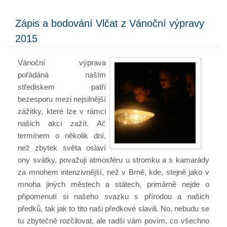
Zápis a bodování Vlčat z Vánoční výpravy
2015
Vánoční výprava
pořádáná naším
střediskem patří
bezesporu mezi nejsilnější
zážitky, které lze v rámci
našich akcí zažít. Ač
termínem o několik dní,
než zbytek světa oslaví
ony svátky, považuji atmosféru u stromku a s kamarády
za mnohem intenzivnější, než v Brně, kde, stejně jako v
mnoha jiných městech a státech, primárně nejde o
připomenutí si našeho svazku s přírodou a našich
předků, tak jak to tito naši předkové slavili. No, nebudu se
tu zbytečně rozčilovat, ale radši vám povím, co všechno