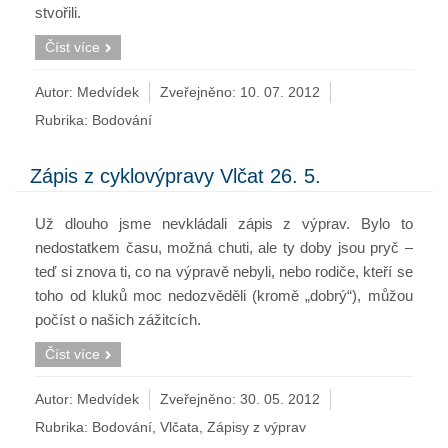
stvořili.
Číst více
Autor: Medvídek
Zveřejněno:
10. 07. 2012
Rubrika:
Bodování
Zápis z cyklovýpravy Vlčat 26. 5.
Už dlouho jsme nevkládali zápis z výprav. Bylo to
nedostatkem času, možná chuti, ale ty doby jsou pryč –
teď si znova ti, co na výpravě nebyli, nebo rodiče, kteří se
toho od kluků moc nedozvěděli (kromě „dobrý“), můžou
počíst o našich zážitcích.
Číst více
Autor: Medvídek
Zveřejněno:
30. 05. 2012
Rubrika:
Bodování
,
Vlčata
,
Zápisy z výprav