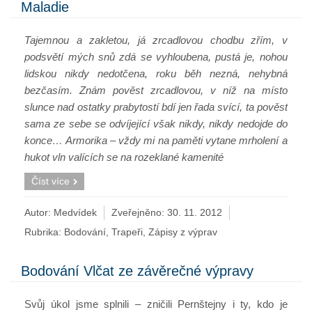
Maladie
Tajemnou a zakletou, já zrcadlovou chodbu zřím, v
podsvětí mých snů zdá se vyhloubena, pustá je, nohou
lidskou nikdy nedotčena, roku běh nezná, nehybná
bezčasím. Znám pověst zrcadlovou, v níž na místo
slunce nad ostatky prabytostí bdí jen řada svící, ta pověst
sama ze sebe se odvíjející však nikdy, nikdy nedojde do
konce… Armorika – vždy mi na paměti vytane mrholení a
hukot vln valících se na rozeklané kamenité
Číst více
Autor: Medvídek
Zveřejněno:
30. 11. 2012
Rubrika:
Bodování
,
Trapeři
,
Zápisy z výprav
Bodování Vlčat ze závěrečné výpravy
Svůj úkol jsme splnili – zničili Pernštejny i ty, kdo je