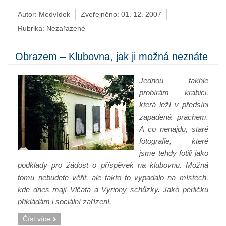
Autor: Medvídek
Zveřejněno:
01. 12. 2007
Rubrika:
Nezařazené
Obrazem – Klubovna, jak ji možná neznáte
Jednou takhle
probírám krabici,
která leží v předsíni
zapadená prachem.
A co nenajdu, staré
fotografie, které
jsme tehdy fotili jako
podklady pro žádost o příspěvek na klubovnu. Možná
tomu nebudete věřit, ale takto to vypadalo na místech,
kde dnes mají Vlčata a Vyriony schůzky. Jako perličku
přikládám i sociální zařízení.
Číst více