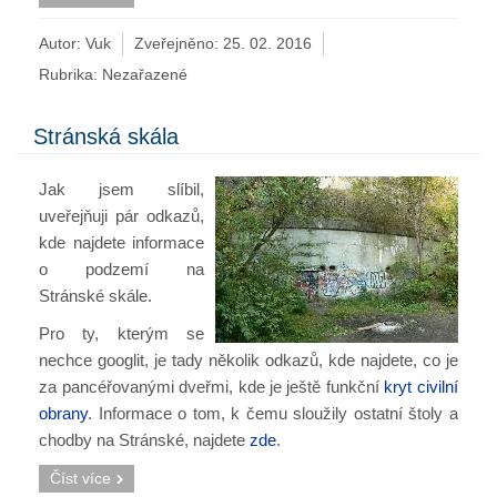
Autor: Vuk
Zveřejněno:
25. 02. 2016
Rubrika:
Nezařazené
Stránská skála
Jak jsem slíbil,
uveřejňuji pár odkazů,
kde najdete informace
o podzemí na
Stránské skále.
Pro ty, kterým se
nechce googlit, je tady několik odkazů, kde najdete, co je
za pancéřovanými dveřmi, kde je ještě funkční
kryt civilní
obrany
. Informace o tom, k čemu sloužily ostatní štoly a
chodby na Stránské, najdete
zde
.
Číst více