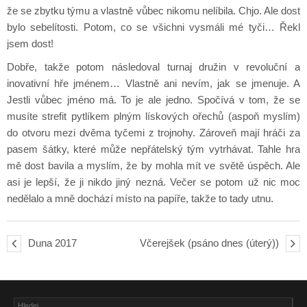
že se zbytku týmu a vlastně vůbec nikomu nelíbila. Chjo. Ale dost
bylo sebelítosti. Potom, co se všichni vysmáli mé tyči… Řekl
jsem dost!
Dobře, takže potom následoval turnaj družin v revoluční a
inovativní hře jménem… Vlastně ani nevím, jak se jmenuje. A
Jestli vůbec jméno má. To je ale jedno. Spočívá v tom, že se
musíte strefit pytlíkem plným lískových ořechů (aspoň myslím)
do otvoru mezi dvěma tyčemi z trojnohy. Zároveň mají hráči za
pasem šátky, které může nepřátelský tým vytrhávat. Tahle hra
mě dost bavila a myslím, že by mohla mít ve světě úspěch. Ale
asi je lepší, že ji nikdo jiný nezná. Večer se potom už nic moc
nedělalo a mně dochází místo na papíře, takže to tady utnu.
Duna 2017
Včerejšek (psáno dnes (úterý))