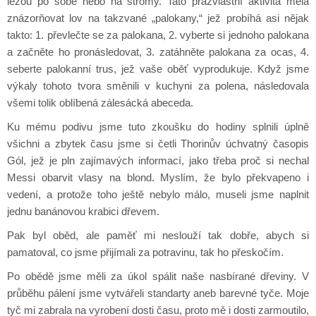
lezou po sobě nebo na stromy. Tato prazvláštní aktivita měla
znázorňovat lov na takzvané „palokany,“ jež probíhá asi nějak
takto: 1. převlečte se za palokana, 2. vyberte si jednoho palokana
a začněte ho pronásledovat, 3. zatáhněte palokana za ocas, 4.
seberte palokanní trus, jež vaše oběť vyprodukuje. Když jsme
výkaly tohoto tvora směnili v kuchyni za polena, následovala
všemi tolik oblíbená zálesácká abeceda.
Ku mému podivu jsme tuto zkoušku do hodiny splnili úplně
všichni a zbytek času jsme si četli Thorinův úchvatný časopis
Gól, jež je pln zajímavých informací, jako třeba proč si nechal
Messi obarvit vlasy na blond. Myslím, že bylo překvapeno i
vedení, a protože toho ještě nebylo málo, museli jsme naplnit
jednu banánovou krabici dřevem.
Pak byl oběd, ale paměť mi neslouží tak dobře, abych si
pamatoval, co jsme přijímali za potravinu, tak ho přeskočím.
Po obědě jsme měli za úkol spálit naše nasbírané dřeviny. V
průběhu pálení jsme vytvářeli standarty aneb barevné tyče. Moje
tyč mi zabrala na vyrobení dosti času, proto mě i dosti zarmoutilo,