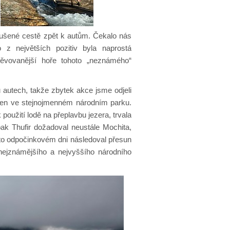
zrušené cestě zpět k autům. Čekalo nás
 z největších pozitiv byla naprostá
těvovanější hoře tohoto „neznámého“
autech, takže zbytek akce jsme odjeli
isen ve stejnojmenném národním parku.
 použití lodě na přeplavbu jezera, trvala
ak Thufir dožadoval neustále Mochita,
omto odpočinkovém dni následoval přesun
 nejznámějšího a nejvyššího národního