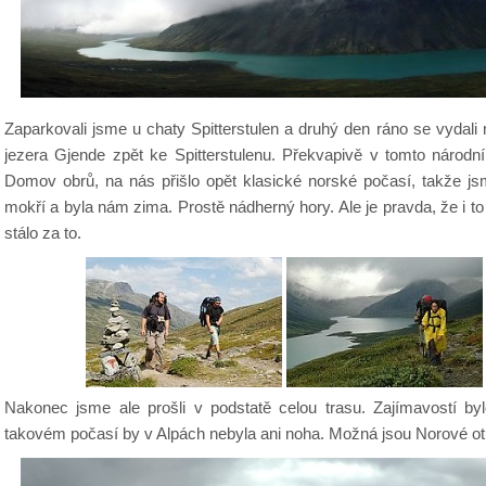
Zaparkovali jsme u chaty Spitterstulen a druhý den ráno se vydali
jezera Gjende zpět ke Spitterstulenu. Překvapivě v tomto národn
Domov obrů, na nás přišlo opět klasické norské počasí, takže jsm
mokří a byla nám zima. Prostě nádherný hory. Ale je pravda, že i to
stálo za to.
Nakonec jsme ale prošli v podstatě celou trasu. Zajímavostí byl
takovém počasí by v Alpách nebyla ani noha. Možná jsou Norové otuž