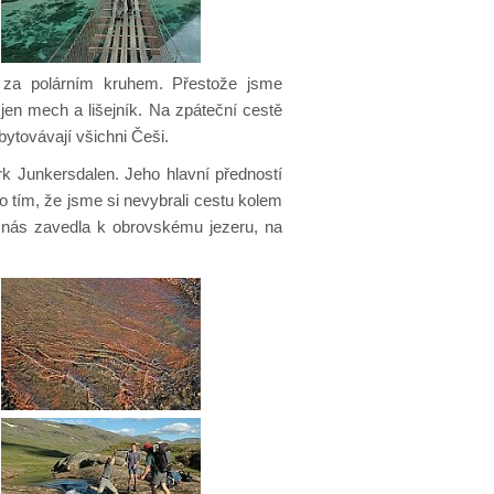
 za polárním kruhem. Přestože jsme
en mech a lišejník. Na zpáteční cestě
bytovávají všichni Češi.
rk Junkersdalen. Jeho hlavní předností
lo tím, že jsme si nevybrali cestu kolem
ta nás zavedla k obrovskému jezeru, na