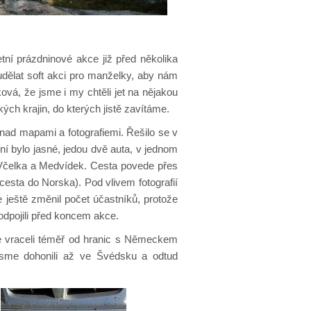
etní prázdninové akce již před několika
udělat soft akci pro manželky, aby nám
ová, že jsme i my chtěli jet na nějakou
ých krajin, do kterých jistě zavítáme.
nad mapami a fotografiemi. Řešilo se v
tní bylo jasné, jedou dvě auta, v jednom
 Včelka a Medvídek. Cesta povede přes
esta do Norska). Pod vlivem fotografií
e ještě změnil počet účastníků, protože
 odpojili před koncem akce.
se vraceli téměř od hranic s Německem
jsme dohonili až ve Švédsku a odtud