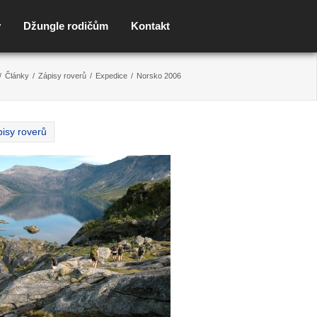
y
Džungle rodičům
Kontakt
/
Články
/
Zápisy roverů
/
Expedice
/
Norsko 2006
isy roverů