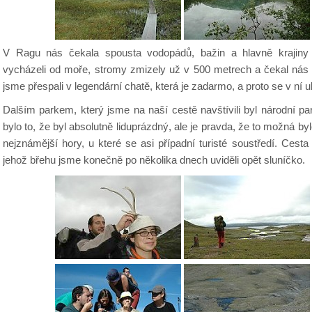
V Ragu nás čekala spousta vodopádů, bažin a hlavně krajiny
vycházeli od moře, stromy zmizely už v 500 metrech a čekal nás j
jsme přespali v legendární chatě, která je zadarmo, a proto se v ní u
Dalším parkem, který jsme na naší cestě navštívili byl národní pa
bylo to, že byl absolutně liduprázdný, ale je pravda, že to možná by
nejznámější hory, u které se asi případní turisté soustředí. Ces
jehož břehu jsme konečně po několika dnech uviděli opět sluníčko.