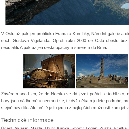
V Oslu už pak jen prohlídka Frama a Kon‑Tiky, Národní galerie a d
soch Gustava Vigelanda. Oproti roku 2000 se Oslo obešlo bez 
neodtáhli. A pak už jen cesta opačným směrem do Brna.
Závěrem snad jen, že do Norska se dá jezdit pořád, je to blízko,
hory jsou nádherné a neomrzí se, i když někam jedete podruhé, pr
stejně nevidíte. Ale určitě je to jedna z nejlepších možností kam jet v
Technické informace
Účast: Awasin, Mazla, Thufir, Kapka, Shorty, Logan, Zuzka, Včelka,