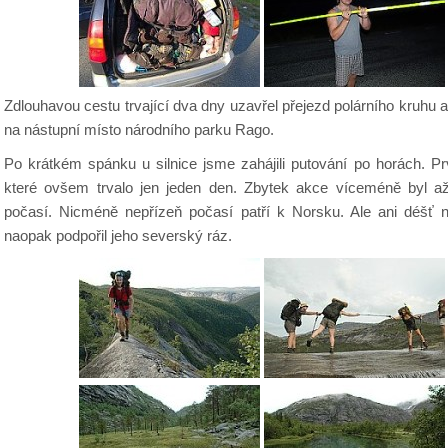
Zdlouhavou cestu trvající dva dny uzavřel přejezd polárního kruhu a
na nástupní místo národního parku Rago.
Po krátkém spánku u silnice jsme zahájili putování po horách. Pr
které ovšem trvalo jen jeden den. Zbytek akce víceméně byl 
počasí. Nicméně nepřízeň počasí patří k Norsku. Ale ani déšť n
naopak podpořil jeho severský ráz.