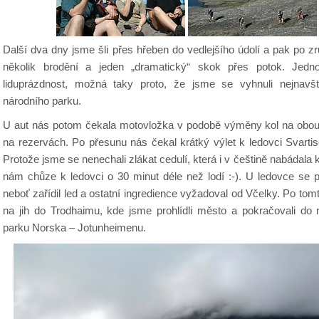
Další dva dny jsme šli přes hřeben do vedlejšího údolí a pak po 
několik brodění a jeden „dramatický“ skok přes potok. Jedno
liduprázdnost, možná taky proto, že jsme se vyhnuli nejnavš
národního parku.
U aut nás potom čekala motovložka v podobě výměny kol na obou 
na rezervách. Po přesunu nás čekal krátký výlet k ledovci Svart
Protože jsme se nenechali zlákat cedulí, která i v češtině nabádala k
nám chůze k ledovci o 30 minut déle než lodí :-). U ledovce se p
neboť zařídil led a ostatní ingredience vyžadoval od Včelky. Po t
na jih do Trodhaimu, kde jsme prohlídli město a pokračovali do
parku Norska – Jotunheimenu.