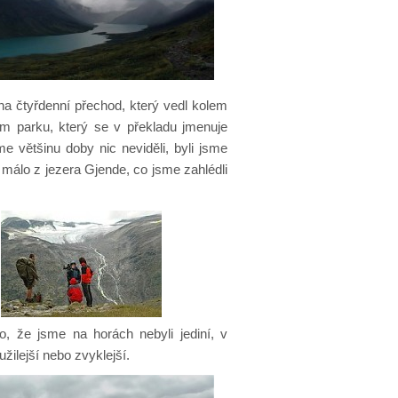
 na čtyřdenní přechod, který vedl kolem
ím parku, který se v překladu jmenuje
e většinu doby nic neviděli, byli jsme
 málo z jezera Gjende, co jsme zahlédli
o, že jsme na horách nebyli jediní, v
ilejší nebo zvyklejší.