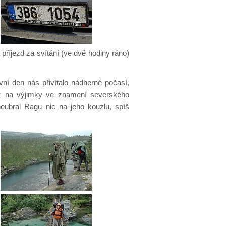
 příjezd za svítání (ve dvě hodiny ráno)
vní den nás přivítalo nádherné počasí,
až na výjimky ve znamení severského
eubral Ragu nic na jeho kouzlu, spíš