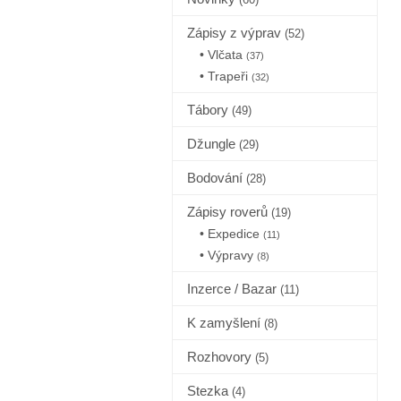
(60)
Zápisy z výprav
(52)
• Vlčata
(37)
• Trapeři
(32)
Tábory
(49)
Džungle
(29)
Bodování
(28)
Zápisy roverů
(19)
• Expedice
(11)
• Výpravy
(8)
Inzerce / Bazar
(11)
K zamyšlení
(8)
Rozhovory
(5)
Stezka
(4)