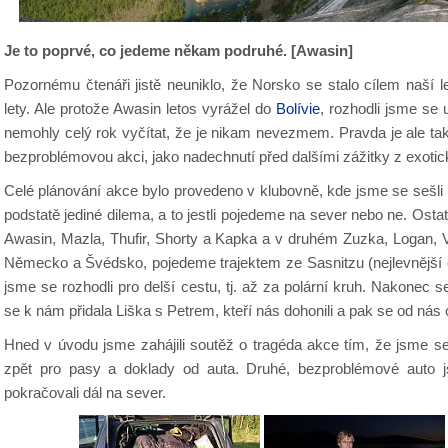
Je to poprvé, co jedeme někam podruhé. [Awasin]
Pozornému čtenáři jistě neuniklo, že Norsko se stalo cílem naší l
lety. Ale protože Awasin letos vyrážel do
Bolívie
, rozhodli jsme se 
nemohly celý rok vyčítat, že je nikam nevezmem. Pravda je ale tak
bezproblémovou akci, jako nadechnutí před dalšími zážitky z exotick
Celé plánování akce bylo provedeno v klubovně, kde jsme se sešli 
podstatě jediné dilema, a to jestli pojedeme na sever nebo ne. Osta
Awasin, Mazla, Thufir, Shorty a Kapka a v druhém Zuzka, Logan,
Německo a Švédsko, pojedeme trajektem ze Sasnitzu (nejlevnější c
jsme se rozhodli pro delší cestu, tj. až za polární kruh. Nakonec s
se k nám přidala Liška s Petrem, kteří nás dohonili a pak se od nás
Hned v úvodu jsme zahájili soutěž o tragéda akce tím, že jsme 
zpět pro pasy a doklady od auta. Druhé, bezproblémové auto 
pokračovali dál na sever.