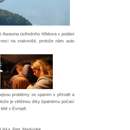
le Awasina ústředního hřbitova v podání
noci na vrakovišti, protože nám auto
 nejsou problémy se spaním v přírodě a
otože je většinou díky špatnému počasí
 létě v Evropě.
 Liška, Petr, Medvídek