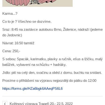
Karma...?
Co to je ? Všechno se dozvíme.
Sraz: 8:45 na zastávce autobusu Brno, Židenice, nádraží (jedeme
do Jedovnic)
Návrat: 16:50 tamtéž
Cena: 250,-
S sebou: Spacák, karimatku, plavky a ručník, ešus a lžičku, malý
batůžek, vybavení na schůzku + hadráky.
Jídlo: pití na celý den, svačinu a oběd z domu. buchtu na snídani.
Prosíme o přihlášení na výpravu nejpozději do pátku do 12:00
https://forms.gle/HZa6bgk6AAeqPS6L6
Květnový výprava Trapeři 20.- 22.5. 2022